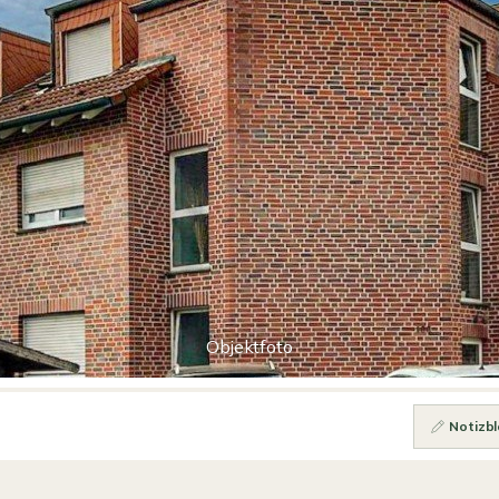
Objektfoto
Notizbl