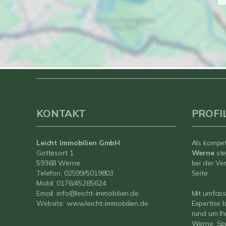
KONTAKT
PROFI
Leicht Immobilien GmbH
Als kompe
Gottesort 1
Werne
ste
59368 Werne
bei der Ve
Telefon:
02599/5019803
Seite.
Mobil:
0176/45285624
Email:
info@leicht-immobilien.de
Mit umfas
Website:
www.leicht-immobilien.de
Expertise 
rund um Ih
Werne. Spr