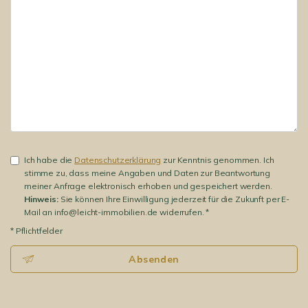
Ich habe die
Datenschutzerklärung
zur Kenntnis genommen. Ich
stimme zu, dass meine Angaben und Daten zur Beantwortung
meiner Anfrage elektronisch erhoben und gespeichert werden.
Hinweis:
Sie können Ihre Einwilligung jederzeit für die Zukunft per E-
Mail an info@leicht-immobilien.de widerrufen. *
* Pflichtfelder
Absenden