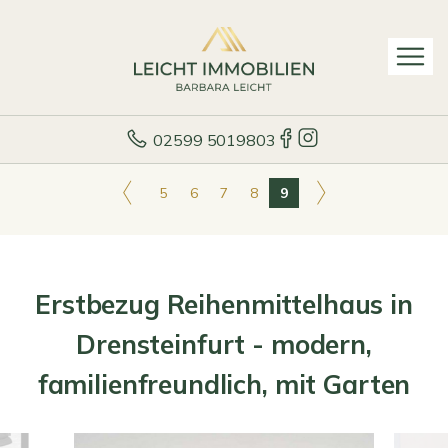
02599 5019803
5
6
7
8
9
Erstbezug Reihenmittelhaus in
Drensteinfurt - modern,
familienfreundlich, mit Garten