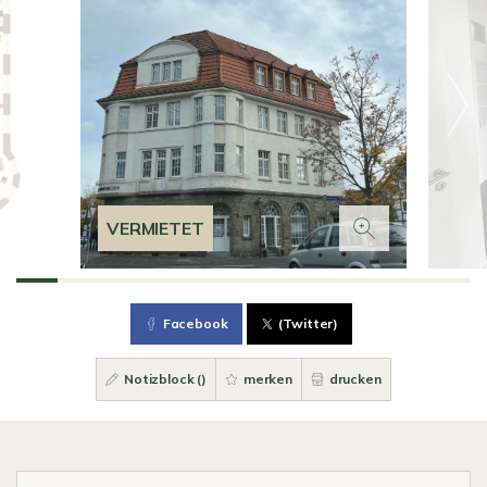
VERMIETET
Facebook
(Twitter)
Notizblock (
)
merken
drucken