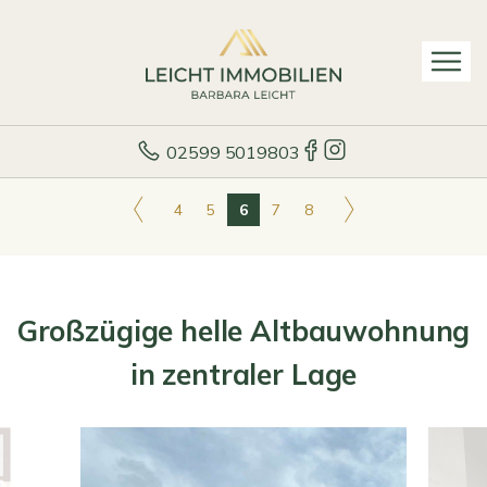
02599 5019803
4
5
6
7
8
Großzügige helle Altbauwohnung
in zentraler Lage