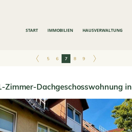
START
IMMOBILIEN
HAUSVERWALTUNG
5
6
7
8
9
 1-Zimmer-Dachgeschosswohnung in